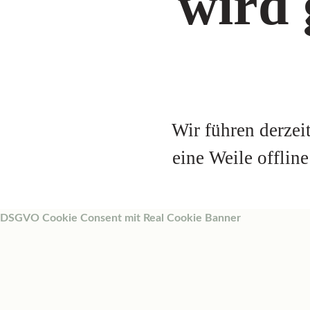
wird 
Wir führen derzei
eine Weile offlin
DSGVO Cookie Consent mit Real Cookie Banner