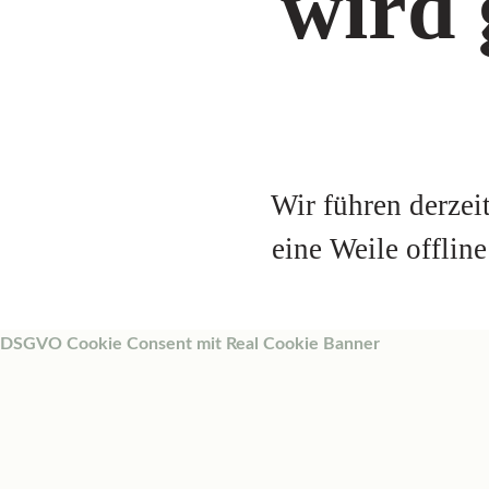
wird 
Wir führen derzei
eine Weile offlin
DSGVO Cookie Consent mit Real Cookie Banner